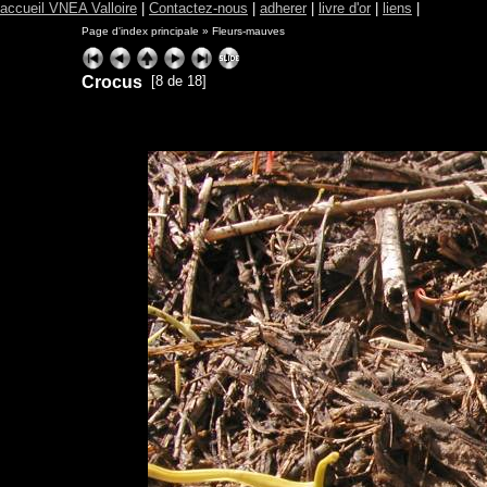
accueil VNEA Valloire
|
Contactez-nous
|
adherer
|
livre d'or
|
liens
|
Page d'index principale
»
Fleurs-mauves
Crocus
[8 de 18]
ExhibitPlus