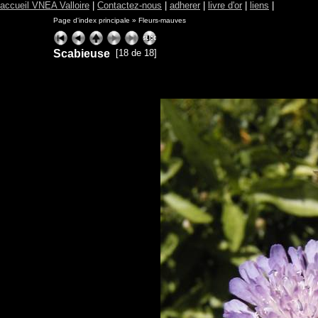
accueil VNEA Valloire
|
Contactez-nous
|
adherer
|
livre d'or
|
liens
|
Page d'index principale
»
Fleurs-mauves
Scabieuse
[18 de 18]
ExhibitPlus