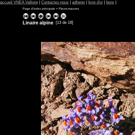
accueil VNEA Valloire
|
Contactez-nous
|
adherer
|
livre d'or
|
liens
|
Page d'index principale
»
Fleurs-mauves
Linaire alpine
[13 de 18]
ExhibitPlus