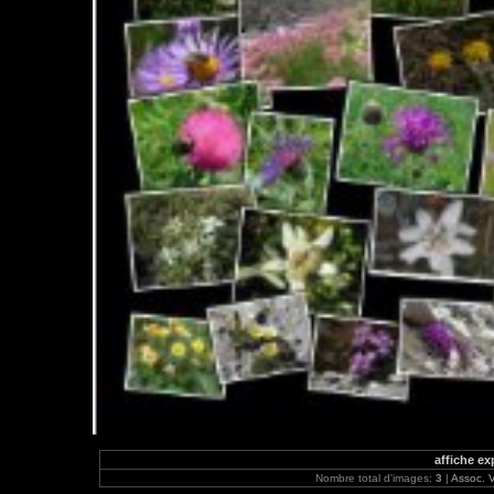
affiche ex
Nombre total d'images:
3
|
Assoc. V