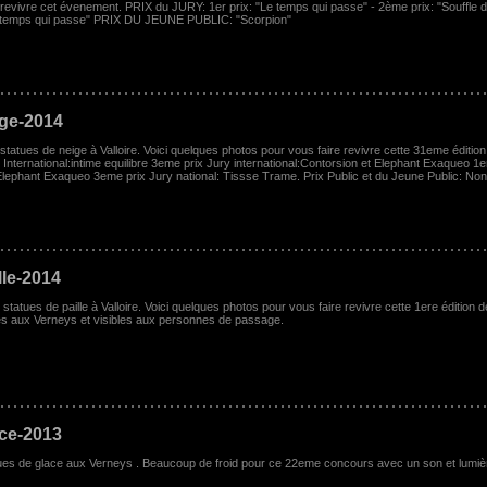
revivre cet évenement. PRIX du JURY: 1er prix: "Le temps qui passe" - 2ème prix: "Souffle de v
temps qui passe" PRIX DU JEUNE PUBLIC: "Scorpion"
ige-2014
atues de neige à Valloire. Voici quelques photos pour vous faire revivre cette 31eme édition 
 International:intime equilibre 3eme prix Jury international:Contorsion et Elephant Exaqueo 1
 Elephant Exaqueo 3eme prix Jury national: Tissse Trame. Prix Public et du Jeune Public: No
lle-2014
atues de paille à Valloire. Voici quelques photos pour vous faire revivre cette 1ere édition de
es aux Verneys et visibles aux personnes de passage.
ace-2013
tues de glace aux Verneys . Beaucoup de froid pour ce 22eme concours avec un son et lumière