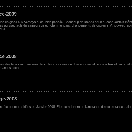
ace-2009
tues de glace aux Verneys s' est bien passée. Beaucoup de monde et un succés certain même
s au spectacle du samedi soir et notamment aux changements de couleurs. A nouveau, notre
que.
ace-2008
ues de glace s'est déroulée dans des conditions de douceur qui ont rendu le travail des sculpt
manifestation.
ige-2008
nt été photographiées en Janvier 2008. Elles témoignent de l'ambiance de cette manifestation