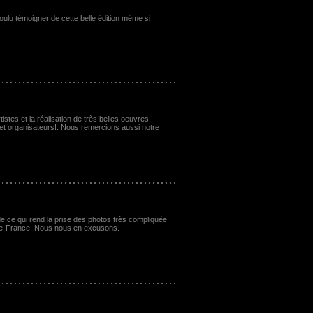
ulu témoigner de cette belle édition même si
stes et la réalisation de très belles oeuvres.
 et organisateurs!. Nous remercions aussi notre
e ce qui rend la prise des photos très compliquée.
ode-France. Nous nous en excusons.