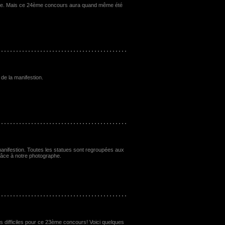
 pluie. Mais ce 24ème concours aura quand même été
de la manifestion.
 manifestion. Toutes les statues sont regroupées aux
âce à notre photographe.
s difficiles pour ce 23ème concours! Voici quelques