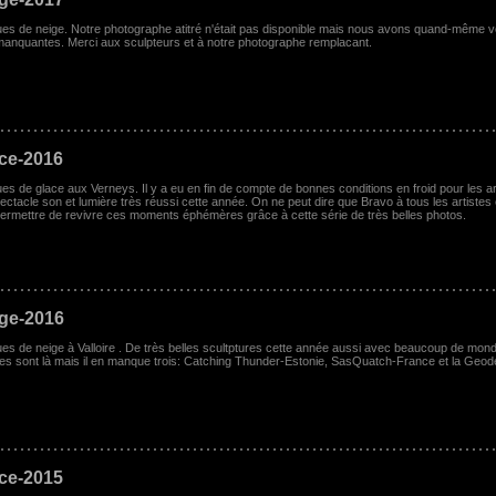
tues de neige. Notre photographe atitré n'était pas disponible mais nous avons quand-même vo
anquantes. Merci aux sculpteurs et à notre photographe remplacant.
ace-2016
ues de glace aux Verneys. Il y a eu en fin de compte de bonnes conditions en froid pour les arti
ctacle son et lumière très réussi cette année. On ne peut dire que Bravo à tous les artistes
rmettre de revivre ces moments éphémères grâce à cette série de très belles photos.
ige-2016
ues de neige à Valloire . De très belles scultptures cette année aussi avec beaucoup de mond
res sont là mais il en manque trois: Catching Thunder-Estonie, SasQuatch-France et la Ge
ace-2015