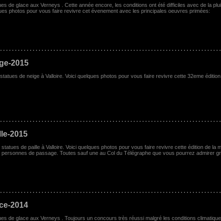
tues de glace aux Verneys . Cette année encore, les conditions ont été difficiles avec de la
lques photos pour vous faire revivre cet évenement avec les principales oeuvres primées:
ige-2015
atues de neige à Valloire. Voici quelques photos pour vous faire revivre cette 32eme édition 
lle-2015
atues de paille à Valloire. Voici quelques photos pour vous faire revivre cette édition de la
x personnes de passage. Toutes sauf une au Col du Télégraphe que vous pourrez admirer gr
ace-2014
ues de glace aux Verneys . Toujours un concours très réussi malgré les conditions climatique