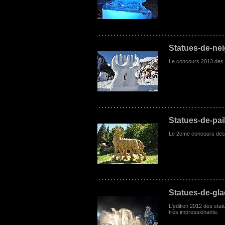
Statues-de-ne
Le concours 2013 des st
Statues-de-pai
Le 2eme concours des st
Statues-de-gl
L'edition 2012 des stat
très impressionante.