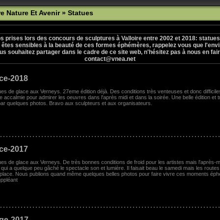
re Nature Et Avenir
» Statues
 prises lors des concours de sculptures à Valloire entre 2002 et 2018: statues
ui êtes sensibles à la beauté de ces formes éphémères, rappelez vous que l'env
us souhaitez partager dans le cadre de ce site web, n'hésitez pas à nous en fair
contact@vnea.net
ace-2018
ues de glace aux Verneys. 27eme édition déjà. Des conditions très venteuses et donc difficil
lle accalmie pour admirer les oeuvres dans l'après midi et dans la soirée. Une belle édition et
ar quelques photos. Bravo aux sculpteurs et aux organisateurs.
ace-2017
ues de glace aux Verneys. De très bonnes conditions de froid pour les artistes mais l'après-m
qui a quelque peu gâché le spectacle son et lumière. Il faisait beau le samedi mais les rout
r place. Nous publions quand même quelques belles photos pour faire vivre ces moments éph
uppléant
ige-2017