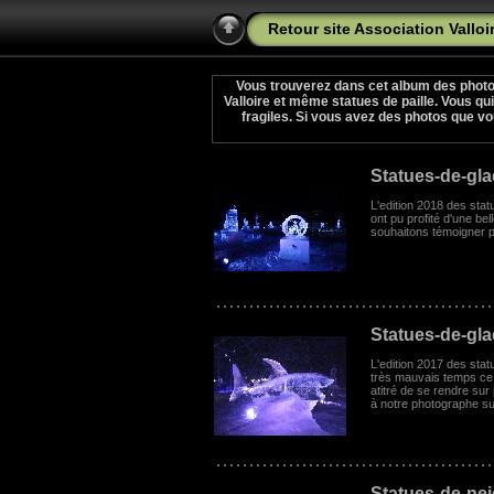
Retour site Association Valloi
Vous trouverez dans cet album des photos
Valloire et même statues de paille. Vous q
fragiles. Si vous avez des photos que vo
Statues-de-gl
L'edition 2018 des stat
ont pu profité d'une be
souhaitons témoigner p
Statues-de-gl
L'edition 2017 des stat
très mauvais temps ce 
atitré de se rendre su
à notre photographe s
Statues-de-ne