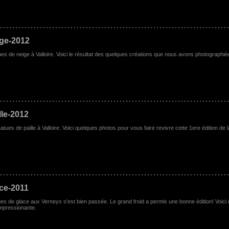
ige-2012
ues de neige à Valloire. Voici le résultat des quelques créations que nous avons photographié
lle-2012
tues de paille à Valloire. Voici quelques photos pour vous faire revivre cette 1ere édition de l
ce-2011
ues de glace aux Verneys s'est bien passée. Le grand froid a permis une bonne édition! Voici
impressionante.