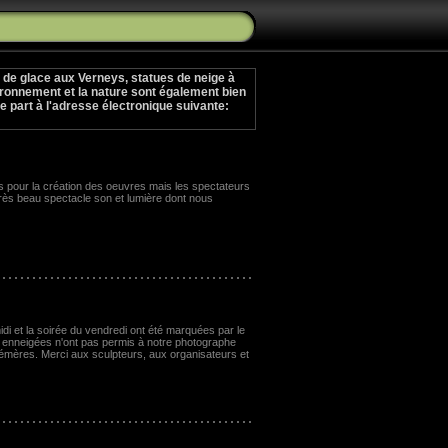
 de glace aux Verneys, statues de neige à
ironnement et la nature sont également bien
e part à l'adresse électronique suivante:
es pour la création des oeuvres mais les spectateurs
 très beau spectacle son et lumière dont nous
idi et la soirée du vendredi ont été marquées par le
es enneigées n'ont pas permis à notre photographe
émères. Merci aux sculpteurs, aux organisateurs et