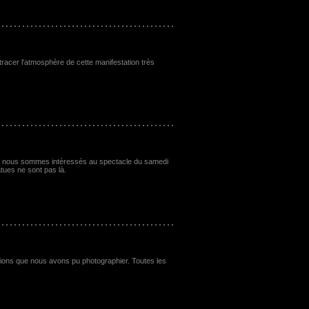
tracer l'atmosphère de cette manifestation très
nous nous sommes intéressés au spectacle du samedi
tues ne sont pas là.
éations que nous avons pu photographier. Toutes les