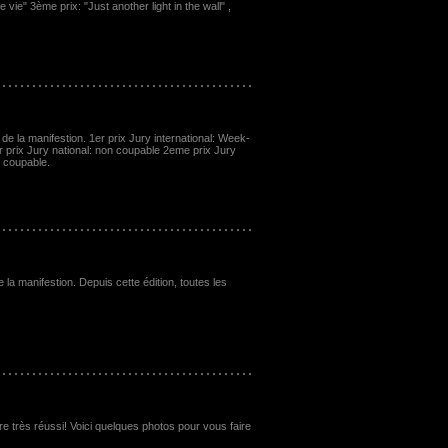
ie" 3ème prix: "Just another light in the wall" ,
de la manifestion. 1er prix Jury international: Week-
er prix Jury national: non coupable 2eme prix Jury
n coupable.
 la manifestion. Depuis cette édition, toutes les
 très réussi! Voici quelques photos pour vous faire