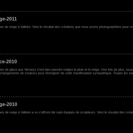
ige-2011
ues de neige à Valloire. Voici le résultat des créations que nous avons photographiées pour re
ace-2010
tues de glace aux Verneys s'est bien passée malgre la pluie et la neige. Une fois de plus, 
changements de couleurs pour témoigner de cette manifestation sympathique. Toutes les sta
ige-2010
ues de neige à Valloire a vu s'affront dix sept équipes de sculpteurs. Voici le résultat des cr